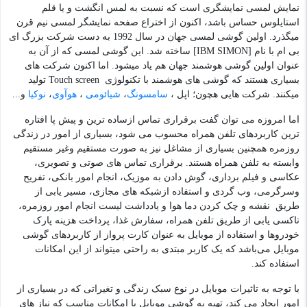
نمایش لمسی نمایشگری است که نسبت به لمس انگشت و یا قلم
استایلوس حساس باشد، اکنون از اختراع صفحه نمایشگر لمسی نیم قرن
میگذرد. اولین گوشی لمسی جهان در سال 1992 به دست شرکت بزرگ ای
بی ام با نام [IBM SIMON] ساخته شد. این گوشی لمسی که از آن به
عنوان اولین گوشی هوشمند جهان هم یاد میشود. اما اکنون شرکت های
بسیاری هستند که گوشی های هوشمند با تکنولوژی Touch screen تولید
میکنند. شرکت هایی هچون؛ اپل ،
سامسونگ
،
شیائومی
،
هوآوی
،
نوکیا
و...
اما امروزه می توان گفت برقراری تماس ازساده ترین و پیش پا افتاره
ترین کاربردهای تلفن همراه محسوب می شود، بسیاری از امور در زندگی
روزمره همچنین بسیاری از مشاغل نیز به صورت مستقیم وغیر مستقیم
وابسته به تلفن همراه هستند. برقراری تماس های صوتی و تصویری،
عکاسی و فیلم برداری، گوش دادن به موزیک، انجام امور بانکی، تفریح
وسرگرمی، وب گردی و استفاده ازشبکه های مجازی، مسیر یابی از
طریق نقشه و چک کردن دما هوا و یادداشت لیست انجام امور روزمره،
تاکسی یابی از طریق تلفن همراه، سفارش غذا، پرداخت هزینه پارک
خودروها و استفاده از موبایل به عنوان کارت پرواز از کاربردهای گوشی
موبایل می‌باشد که یک کاربر مبتدی به راحتی میتواند از این امکانات
استفاده کند.
با توجه به تاثیرات موبایل در نوع سبک زندگی و تغیراتی که در بسیاری از
امور ایجاد می کند، تهیه یه گوشی موبایل با امکانات مناسب که نیاز های