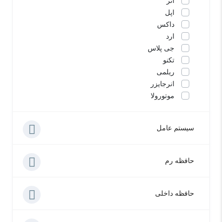
آنر
اپل
داکس
ارد
جی پلاس
تکنو
ریلمی
انرجایزر
موتورولا
سیستم عامل
حافظه رم
حافظه داخلی