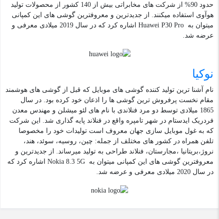
حدود 90% از شرکت های مخابراتی بیش از 140 کشور از محصولات تولید
هوآوی استفاده میکنند. از جدیدترین و معروفترین گوشی های این کمپانی
میتوان به Huawei P30 Pro اشاره کرد که در سال 2019 میلادی معرفی و
عرضه شد.
نوکیا
نام آشنا ترین تولید کننده گوشی های موبایل که قبل از گوشی های هوشمند
مقام نخست پرفروش ترین گوشی ها را اذعان خود کرده بود. در سال
1865 میلادی توسط دو مرد فنلاندی با نام های لئو میشلن و مهندس معدن
فردریک ایدستام در شهر تامپره واقع در فنلاند پایه گذاری شد. این شرکت
که به غول موبایل سازی جهان معروف است تولیدات خود را مخصوصا
تلفن همراه در کشور های مختلف از جمله: چین، روسیه، سوئد، هند،
نروژ،بریتانیا ،مجارستان، فنلاند طراحی به تولید میرساند. از جدیدترین و
معروفترین گوشی های این کمپانی میتوان به Nokia 8.3 5G اشاره کرد که
در سال 2020 میلادی معرفی و عرضه شد.