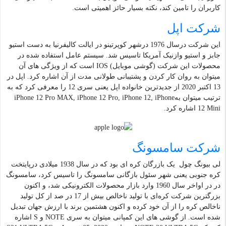
کاربران را تامین کند، نکته بسیار حائز اهمیتی است.
شرکت اپل
این شرکت درسال 1976 درشهر کوپرتینو در ایالت کالیفرنیا به دست استیو
جابز و استیو وازنیک آمریکا تاسیس شد. سیستم عامل استفاده شده در
محصولات این شرکت (گوشی موبایل) IOS است که از ویژگی های آن
میتوان به روان کار کردن و پشتیبانی طولانی مدت از آن اشاره کرد. اپل در
13 اکتبر 2020 از جدیدترین خانواده اپل یعنی سری 12 را معرفی کرد که به
ترتیب میتوان بهiPhone 12 Pro MAX, iPhone 12 Pro, iPhone 12, iPhone
12 Mini اشاره کرد.
شرکت سامسونگ
لی بیونگ چول یک بازرگان کره ای بود که در سال 1938 میلادی درپایتخت
کره جنوبی یعنی شهر سئول بازگانی سامسونگ را تاسیس کرد، سامسونگ
در در اواخر سال 1960 وارد بازار محصولات الکترونیکی شد، و اکنون
بزرگترین شرکت کره‌ای با تولید ناخالص بیش از 17 در صد از کل تولید
ناخالص کره را از آن خود کرده و اکنون هشتمین برند با ارزش جهان تبدیل
شده است. از گوشی های این کمپانی میتوان به سری NOTE و S اشاره